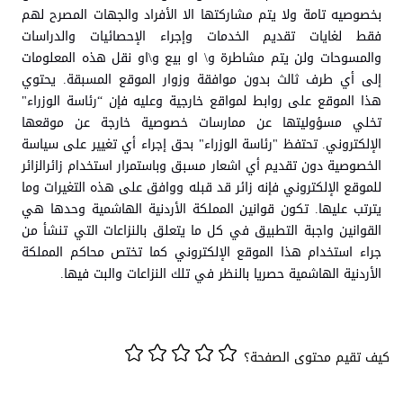
بخصوصيه تامة ولا يتم مشاركتها الا الأفراد والجهات ‏المصرح لهم
فقط لغايات تقديم الخدمات وإجراء الإحصائيات والدراسات
والمسوحات ولن يتم مشاطرة و\ او بيع و\او نقل هذه المعلومات
إلى أي طرف ثالث بدون موافقة وزوار الموقع المسبقة. يحتوي
هذا الموقع على روابط لمواقع خارجية وعليه فإن “رئاسة الوزراء"
تخلي مسؤوليتها عن ممارسات خصوصية خارجة عن موقعها
الإلكتروني. تحتفظ "رئاسة الوزراء" بحق إجراء أي تغيير على سياسة
الخصوصية دون تقديم أي اشعار مسبق وباستمرار استخدام زائرالزائر
للموقع الإلكتروني فإنه زائر قد قبله ووافق على هذه التغيرات وما
يترتب عليها. ‏تكون قوانين المملكة الأردنية الهاشمية وحدها هي
القوانين واجبة التطبيق في كل ما يتعلق بالنزاعات التي تنشأ من
جراء استخدام هذا الموقع الإلكتروني كما تختص محاكم المملكة
الأردنية الهاشمية حصريا بالنظر في تلك النزاعات والبت فيها.
كيف تقيم محتوى الصفحة؟