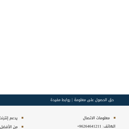
حق الحصول على معلومة
روابط مفيدة
معلومات الاتصال
يدعم إنترنت إكسبلورر 10+, ج
الهاتف:
+96264641211
من الأفضل مش