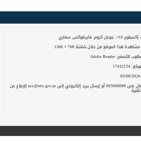
وجل كروم, فايرفوكس, سفاري
اهدة هذا الموقع من خلال شاشة 768 × 1366
 للتصفح: Adobe Reader
موقع:
17432154
03/08/2026
يرجى الاتصال على 065008080 أو إرسال بريد إلكتروني إلى ncc@nitc.gov.jo للإبلاغ عن
قنية