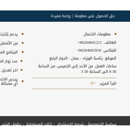
حق الحصول على معلومة
روابط مفيدة
معلومات الاتصال
يدعم إنترنت إكسبلورر 10+, ج
الهاتف:
+96264641211
من الأفضل مش
الفاكس:
+96264602910
البرنامج المطلوب
الموقع: رئاسة الوزراء - عمان - الدوار الرابع
عدد زوار ال
ساعات العمل: من الأحد إلى الخميس، من الساعة
اخر تعديل:
8:30 الى الساعة 3:30
اقرأ المزيد
أي مشكلة ت
سياسة الخصوصية
شروط الاستخدام
إخلاء المسؤولية
حقوق النشر