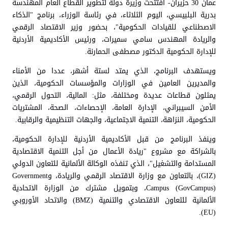
عمان 30 حزيران- افتتحت وزيرة دولة لتطوير القطاع العام المهندسة
بدرية البلبيسي، اليوم الثلاثاء، في رئاسة الوزراء، برنامج "الذكاء
الاصطناعي للقيادات الحكومية"، بحضور وزير الاقتصاد الرقمي
والريادة المهندس سامي سميرات، ورئيس الأكاديمية الأردنية
للإدارة الحكومية الدكتور مصطفى الحمارنة.
ويستهدف البرنامج، الذي يمتد لستة أشهر، عددا من الأمناء
والمديرين العامين في الوزارات والمؤسسات الحكومية، الذين
يمثلون قطاعات عديدة ومختلفة، مثل: المالية، التحول الرقمي،
الأمن السيبراني، الإدارة العامة، الإحصاءات، الصحة، المشتريات
الحكومية، النزاهة، التنمية الاجتماعية، والجهات التنظيمية والرقابية.
وينفذ البرنامج من قبل الأكاديمية الأردنية للإدارة الحكومية،
بالشراكة مع مشروع "ريادة الأعمال من أجل التنمية الاقتصادية
المستدامة والتشغيل"، الذي تنفذه الوكالة الألمانية للتعاون الدولي
(GIZ)، بالتعاون مع وزارة الاقتصاد الرقمي والريادة، وGovernment
Campus (GovCampus)، وبتمويل مشترك من الوزارة الاتحادية
الألمانية للتعاون الاقتصادي والتنمية (BMZ) والاتحاد الأوروبي
(EU).