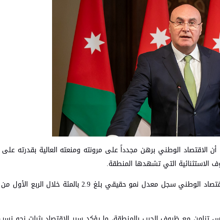
ادة، أن الاقتصاد الوطني برهن مجدداً على مرونته ومنعته العالية بقدرته على 
وف الاستثنائية التي تشهدها المنطقة.
وأشار شحادة، في تصريحات صحفية مساء اليوم الثلاثاء، إلى أن الاقتصاد الوطني سجل معدل نمو حقيقي بلغ
ياس تزامن مع ظروف الحرب بالمنطقة، ما يؤكد سير الاقتصاد بثبات نحو نس