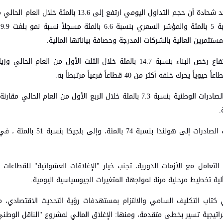
% ب
وفي سياق متصل، شهد قطاع الإنشاءات نمواً قوياً تمثل في ارتفاع رخص البناء بنسبة 14.7 بالمئة خلال الثلث الأول م
أما على صعيد التجارة الخارجية، فقد أشار الوزير شحادة إلى ارتفاع الصادرات الوطنية بنسبة 7.3 بالمئة خلال الربع الأول من
وأشار إلى تحقيق اختراق إيجابي لافت في أسواق نوعية؛ حيث نمت الصادرات
تعامل مع الأزمات الدورية، تجنب خيار "الإغلاقات العشوائية" للقطاعات 
ية تخطيط مرحلية مرنة لمواجهة المتغيرات الجيوسياسية اليومية.
في كتاب التكليف السامي والالتزام بمستهدفات رؤية التحديث الاقتصادي، م
تيجية تسير بخطى متقدمة، ومنها: الإغلاق المالي لمشروع "الناقل الوطني