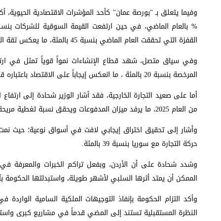
القفزة التي تحققت العام الماضي بنسبة 45 بالمئة، ما يعكس ثقة المستثمرين العالية بالشركات المدرجة وحصافة بياناتها المالية.
المرخصة بنسبة 20 بالمئة ، ما انعكس إيجاباً على الاقتصاد باعتباره قطاعاً حيوياً يحرك خلفه أكثر من 40 قطاعاً فرعياً مرتبطاً به.
من العام 2025، ما يرفد ميزان المدفوعات ويحقق نسبة تغطية مريحة.
حركة التجارة مع سوريا بنسبة 39 بالمئة.
وشدد شحادة على أن الأردن، وبفعل تراكم الخبرات والمعرفة في ال
الممكن أن يمتد أثرها السلبي لأشهر طويلة، واستبدلتها الحكومة بآل
وأكد التزام الحكومة بإنفاذ التوجيهات الملكية السامية الواردة 
النظرة المستقبلية تستند إلى المضي قدماً في مشاريع كبرى واسترا