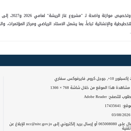
وأشار الوزير شحادة إلى الخطوات التنفيذية لمش
يطية والإنشائية تباعاً، بما يشمل الاستاد الرياضي ومركز المؤتمرات، والحد
وجل كروم, فايرفوكس, سفاري
اهدة هذا الموقع من خلال شاشة 768 × 1366
 للتصفح: Adobe Reader
موقع:
17435641
03/08/2026
يرجى الاتصال على 065008080 أو إرسال بريد إلكتروني إلى ncc@nitc.gov.jo للإبلاغ عن
قنية