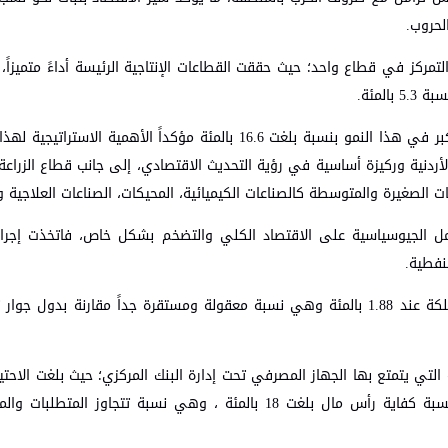
لحروب.
التمركز في قطاع واحد؛ حيث حققت القطاعات الإنتاجية الرئيسة أداءً متميزا
ولفت إلى أن قطاع الصناعات التحويلية استحوذ على المساهمة الأكبر في هذا النمو بنسبة بلغت 16.6 بالمئة مؤكداً ال
عمالة الأردنية وركيزة أساسية في رؤية التحديث الاقتصادي، إلى جانب قطاع الزر
الصغيرة والمتوسطة كالصناعات الكيميائية، المحيكات، الصناعات العلاجية وا
امل الجيوسياسية على الاقتصاد الكلي والتضخم بشكل خاص، فاتخذت إجراء
نفطية.
وأوضح أن هذه السياسات آتت أكلها بكبح معدل التضخم في المملكة عند 1.88 بالمئة وهي نسبة معقولة ومستقرة جداً مقارنة
 التي يتمتع بها الجهاز المصرفي تحت إدارة البنك المركزي؛ حيث بلغت الاحتيا
أكثر من 27 مليار دولار، مع توفر سيولة نقدية ممتازة، وتسجيل نسبة كفاية رأس مال بلغت 18 بالمئة ، وهي نسبة تتج