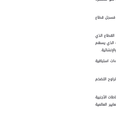
ً، فسجل قطاع
أهمية الاستراتيجية لهذا القطاع الذي
اعة الذي يسهم
لإنشائية.
ات استباقية
 بدول جوار تراوح التضخم
طات الأجنبية
اوز المتطلبات والمعايير العالمية