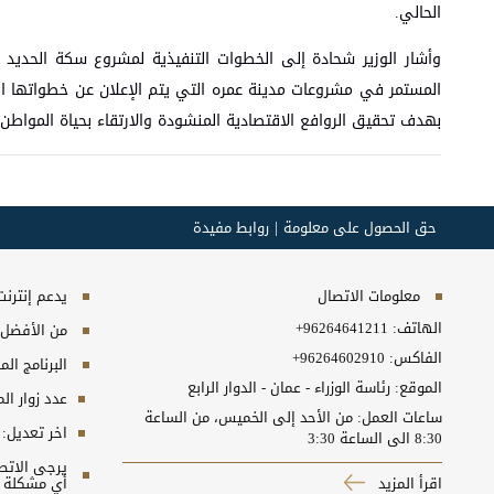
الحالي.
المستمر في مشروعات مدينة عمره التي يتم الإعلان عن خطواتها التخط
بهدف تحقيق الروافع الاقتصادية المنشودة والارتقاء بحياة المواطن.
حق الحصول على معلومة
روابط مفيدة
معلومات الاتصال
يدعم إنترنت إكسبلورر 10+, ج
الهاتف:
+96264641211
من الأفضل مش
الفاكس:
+96264602910
البرنامج المطلوب
الموقع: رئاسة الوزراء - عمان - الدوار الرابع
عدد زوار ال
ساعات العمل: من الأحد إلى الخميس، من الساعة
اخر تعديل:
8:30 الى الساعة 3:30
اقرأ المزيد
أي مشكلة ت