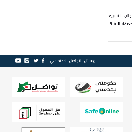
روع سكة الحديد وتخصيص موازنة واضحة لـ "مشروع غاز الريشة" لعامي 2026 و2027، إلى جانب التسريع
يقة البيئية،
وسائل التواصل الاجتماعي