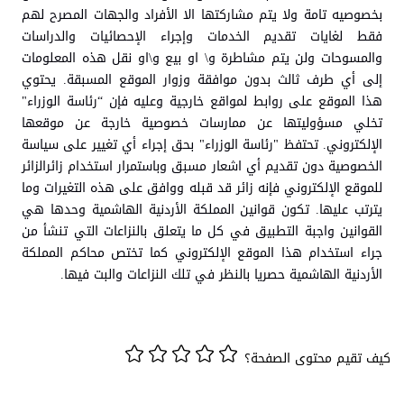
بخصوصيه تامة ولا يتم مشاركتها الا الأفراد والجهات ‏المصرح لهم
فقط لغايات تقديم الخدمات وإجراء الإحصائيات والدراسات
والمسوحات ولن يتم مشاطرة و\ او بيع و\او نقل هذه المعلومات
إلى أي طرف ثالث بدون موافقة وزوار الموقع المسبقة. يحتوي
هذا الموقع على روابط لمواقع خارجية وعليه فإن “رئاسة الوزراء"
تخلي مسؤوليتها عن ممارسات خصوصية خارجة عن موقعها
الإلكتروني. تحتفظ "رئاسة الوزراء" بحق إجراء أي تغيير على سياسة
الخصوصية دون تقديم أي اشعار مسبق وباستمرار استخدام زائرالزائر
للموقع الإلكتروني فإنه زائر قد قبله ووافق على هذه التغيرات وما
يترتب عليها. ‏تكون قوانين المملكة الأردنية الهاشمية وحدها هي
القوانين واجبة التطبيق في كل ما يتعلق بالنزاعات التي تنشأ من
جراء استخدام هذا الموقع الإلكتروني كما تختص محاكم المملكة
الأردنية الهاشمية حصريا بالنظر في تلك النزاعات والبت فيها.
كيف تقيم محتوى الصفحة؟